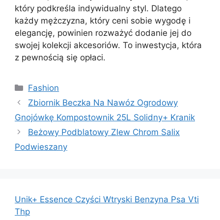
który podkreśla indywidualny styl. Dlatego
każdy mężczyzna, który ceni sobie wygodę i
elegancję, powinien rozważyć dodanie jej do
swojej kolekcji akcesoriów. To inwestycja, która
z pewnością się opłaci.
Kategorie
Fashion
Zbiornik Beczka Na Nawóz Ogrodowy
Gnojówkę Kompostownik 25L Solidny+ Kranik
Beżowy Podblatowy Zlew Chrom Salix
Podwieszany
Unik+ Essence Czyści Wtryski Benzyna Psa Vti
Thp