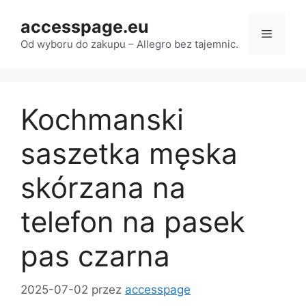
Przejdź
accesspage.eu
do
Menu
treści
Od wyboru do zakupu – Allegro bez tajemnic.
Kochmanski
saszetka męska
skórzana na
telefon na pasek
pas czarna
2025-07-02
przez
accesspage