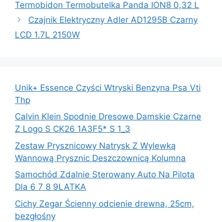
Termobidon Termobutelka Panda ION8 0,32 L
Czajnik Elektryczny Adler AD1295B Czarny
LCD 1.7L 2150W
Unik+ Essence Czyści Wtryski Benzyna Psa Vti
Thp
Calvin Klein Spodnie Dresowe Damskie Czarne
Z Logo S CK26 1A3F5* S 1_3
Zestaw Prysznicowy Natrysk Z Wylewką
Wannową Prysznic Deszczownicą Kolumna
Samochód Zdalnie Sterowany Auto Na Pilota
Dla 6 7 8 9LATKA
Cichy Zegar Ścienny odcienie drewna, 25cm,
bezgłośny