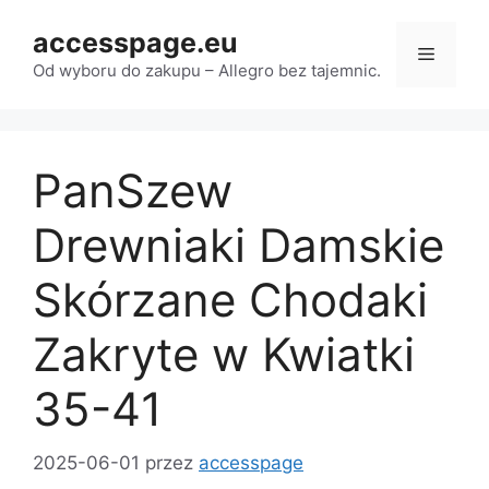
Przejdź
accesspage.eu
do
Menu
treści
Od wyboru do zakupu – Allegro bez tajemnic.
PanSzew
Drewniaki Damskie
Skórzane Chodaki
Zakryte w Kwiatki
35-41
2025-06-01
przez
accesspage