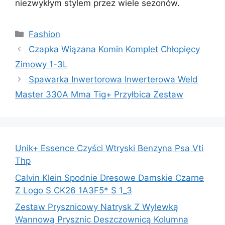
niezwykłym stylem przez wiele sezonów.
Kategorie
Fashion
Czapka Wiązana Komin Komplet Chłopięcy
Zimowy 1-3L
Spawarka Inwertorowa Inwerterowa Weld
Master 330A Mma Tig+ Przyłbica Zestaw
Unik+ Essence Czyści Wtryski Benzyna Psa Vti
Thp
Calvin Klein Spodnie Dresowe Damskie Czarne
Z Logo S CK26 1A3F5* S 1_3
Zestaw Prysznicowy Natrysk Z Wylewką
Wannową Prysznic Deszczownicą Kolumna