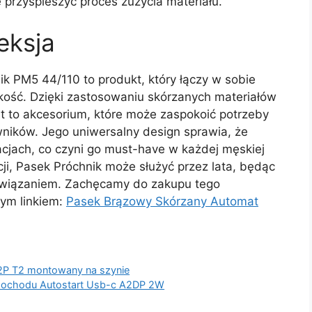
 przyspieszyć proces zużycia materiału.
eksja
 PM5 44/110 to produkt, który łączy w sobie
akość. Dzięki zastosowaniu skórzanych materiałów
t to akcesorium, które może zaspokoić potrzeby
ników. Jego uniwersalny design sprawia, że
acjach, co czyni go must-have w każdej męskiej
cji, Pasek Próchnik może służyć przez lata, będąc
związaniem. Zachęcamy do zakupu tego
ym linkiem:
Pasek Brązowy Skórzany Automat
 2P T2 montowany na szynie
mochodu Autostart Usb-c A2DP 2W