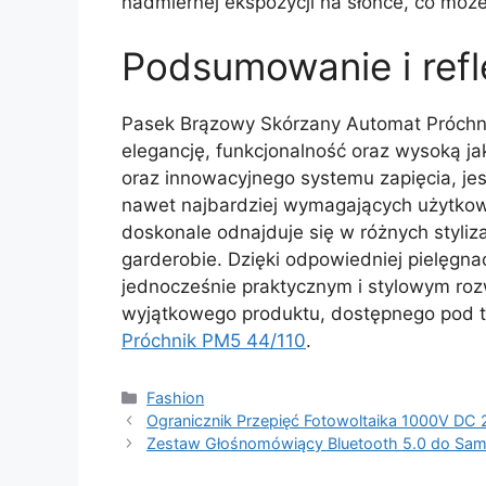
nadmiernej ekspozycji na słońce, co może
Podsumowanie i refl
Pasek Brązowy Skórzany Automat Próchnik
elegancję, funkcjonalność oraz wysoką j
oraz innowacyjnego systemu zapięcia, jes
nawet najbardziej wymagających użytkow
doskonale odnajduje się w różnych styliz
garderobie. Dzięki odpowiedniej pielęgna
jednocześnie praktycznym i stylowym ro
wyjątkowego produktu, dostępnego pod t
Próchnik PM5 44/110
.
Kategorie
Fashion
Ogranicznik Przepięć Fotowoltaika 1000V DC
Zestaw Głośnomówiący Bluetooth 5.0 do Sa