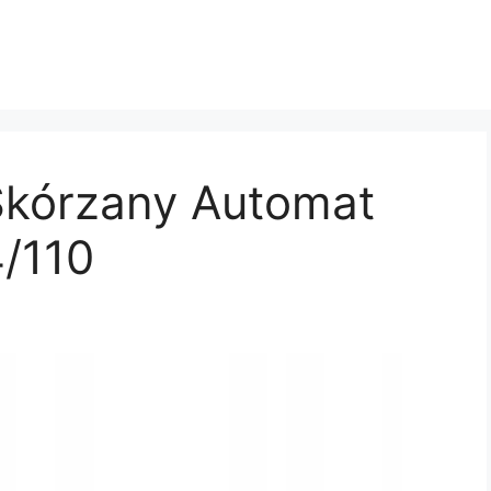
Skórzany Automat
/110