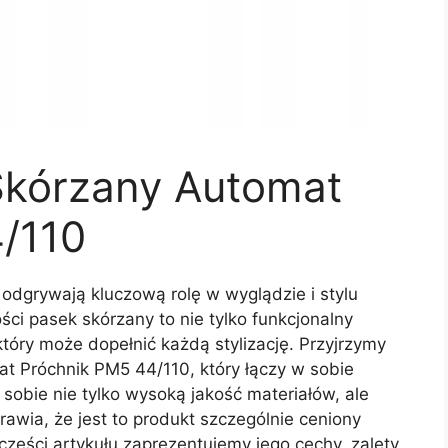
Skórzany Automat
/110
odgrywają kluczową rolę w wyglądzie i stylu
i pasek skórzany to nie tylko funkcjonalny
który może dopełnić każdą stylizację. Przyjrzymy
at Próchnik PM5 44/110, który łączy w sobie
obie nie tylko wysoką jakość materiałów, ale
awia, że jest to produkt szczególnie ceniony
ęści artykułu zaprezentujemy jego cechy, zalety,