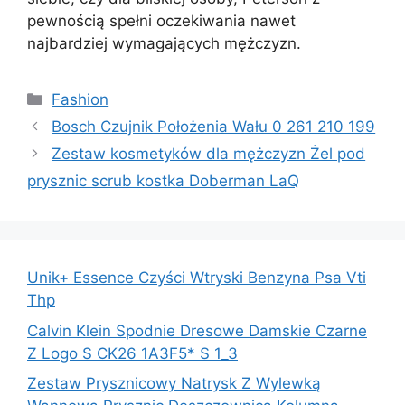
pewnością spełni oczekiwania nawet
najbardziej wymagających mężczyzn.
Kategorie
Fashion
Bosch Czujnik Położenia Wału 0 261 210 199
Zestaw kosmetyków dla mężczyzn Żel pod
prysznic scrub kostka Doberman LaQ
Unik+ Essence Czyści Wtryski Benzyna Psa Vti
Thp
Calvin Klein Spodnie Dresowe Damskie Czarne
Z Logo S CK26 1A3F5* S 1_3
Zestaw Prysznicowy Natrysk Z Wylewką