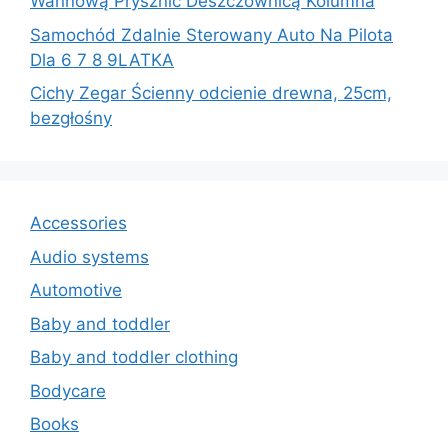
Wannową Prysznic Deszczownicą Kolumna
Samochód Zdalnie Sterowany Auto Na Pilota
Dla 6 7 8 9LATKA
Cichy Zegar Ścienny odcienie drewna, 25cm,
bezgłośny
Accessories
Audio systems
Automotive
Baby and toddler
Baby and toddler clothing
Bodycare
Books