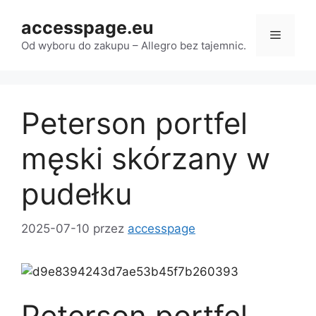
Przejdź
accesspage.eu
do
Menu
treści
Od wyboru do zakupu – Allegro bez tajemnic.
Peterson portfel
męski skórzany w
pudełku
2025-07-10
przez
accesspage
Peterson portfel