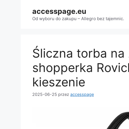
Przejdź
accesspage.eu
do
treści
Od wyboru do zakupu – Allegro bez tajemnic.
Śliczna torba na
shopperka Rovi
kieszenie
2025-06-25
przez
accesspage