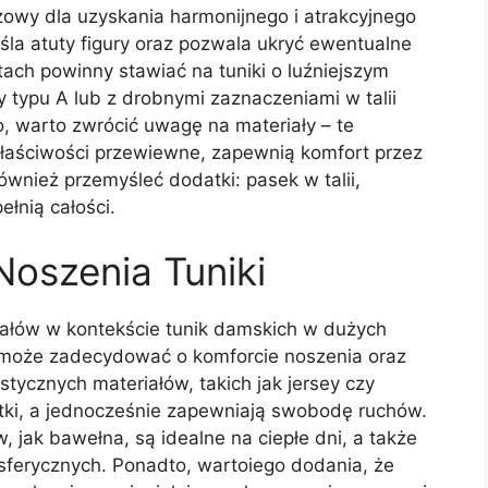
czowy dla uzyskania harmonijnego i atrakcyjnego
a atuty figury oraz pozwala ukryć ewentualne
tach powinny stawiać na tuniki o luźniejszym
ny typu A lub z drobnymi zaznaczeniami w talii
 warto zwrócić uwagę na materiały – te
 właściwości przewiewne, zapewnią komfort przez
 również przemyśleć dodatki: pasek w talii,
ełnią całości.
Noszenia Tuniki
ałów w kontekście tunik damskich w dużych
 może zadecydować o komforcie noszenia oraz
stycznych materiałów, takich jak jersey czy
tki, a jednocześnie zapewniają swobodę ruchów.
 jak bawełna, są idealne na ciepłe dni, a także
ferycznych. Ponadto, wartoiego dodania, że