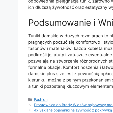
odpowiednia pielęgnacja tunik, zarówno w
ich dłuższą żywotność oraz estetyczny wy
Podsumowanie i Wni
Tuniki damskie w dużych rozmiarach to ni
pragnących poczuć się komfortowo i styl
fasonów i materiałów, każda kobieta może
podkreśli jej atuty i zatuszuje ewentualn
pozwalają na stworzenie różnorodnych styl
formalne okazje. Komfort noszenia i łatwo
damskie plus size jest z pewnością opłac
kierunku, można z pełnym przekonaniem st
a tuniki pozostaną kluczowym elementem w
Kategorie
Fashion
Prostownica do Brody Włosów najnowszy mod
4x Szklane pojemniki na żywność z pokrywką