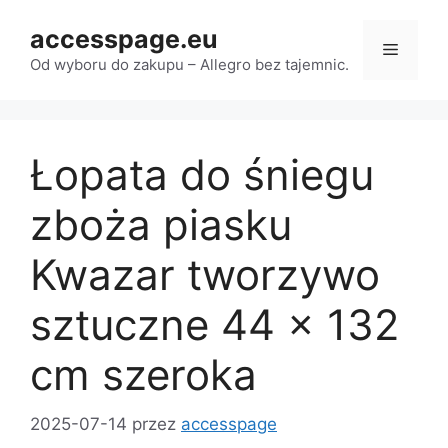
Przejdź
accesspage.eu
do
Menu
treści
Od wyboru do zakupu – Allegro bez tajemnic.
Łopata do śniegu
zboża piasku
Kwazar tworzywo
sztuczne 44 x 132
cm szeroka
2025-07-14
przez
accesspage