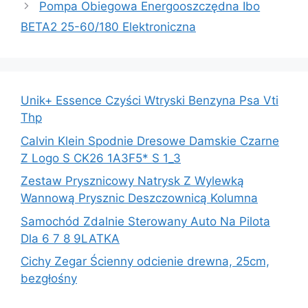
Pompa Obiegowa Energooszczędna Ibo
BETA2 25-60/180 Elektroniczna
Unik+ Essence Czyści Wtryski Benzyna Psa Vti
Thp
Calvin Klein Spodnie Dresowe Damskie Czarne
Z Logo S CK26 1A3F5* S 1_3
Zestaw Prysznicowy Natrysk Z Wylewką
Wannową Prysznic Deszczownicą Kolumna
Samochód Zdalnie Sterowany Auto Na Pilota
Dla 6 7 8 9LATKA
Cichy Zegar Ścienny odcienie drewna, 25cm,
bezgłośny