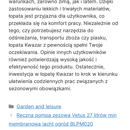
warunkach, zarówno zimą, jak i latem. Dzięki
zastosowaniu lekkich i trwałych materiałów,
łopata jest przyjazna dla użytkownika, co
przekłada się na komfort pracy. Niezależnie od
tego, czy potrzebujesz narzędzia do
odśnieżania, transportu zboża czy piasku,
łopata Kwazar z pewnością spełni Twoje
oczekiwania. Opinie innych użytkowników
również potwierdzają wysoką jakość i
efektywność tego produktu. Ostatecznie,
inwestycja w łopatę Kwazar to krok w kierunku
ułatwienia codziennych prac związanych z
sezonowymi obowiązkami.
Kategorie
Garden and leisure
Ręczna pompa zęzowa Vetus 27 litrów min
membranowa jacht ogród BLPM020