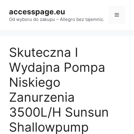
Przejdź
accesspage.eu
do
Menu
treści
Od wyboru do zakupu – Allegro bez tajemnic.
Skuteczna I
Wydajna Pompa
Niskiego
Zanurzenia
3500L/H Sunsun
Shallowpump