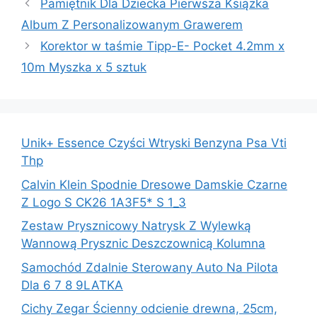
Pamiętnik Dla Dziecka Pierwsza Książka
Album Z Personalizowanym Grawerem
Korektor w taśmie Tipp-E- Pocket 4.2mm x
10m Myszka x 5 sztuk
Unik+ Essence Czyści Wtryski Benzyna Psa Vti
Thp
Calvin Klein Spodnie Dresowe Damskie Czarne
Z Logo S CK26 1A3F5* S 1_3
Zestaw Prysznicowy Natrysk Z Wylewką
Wannową Prysznic Deszczownicą Kolumna
Samochód Zdalnie Sterowany Auto Na Pilota
Dla 6 7 8 9LATKA
Cichy Zegar Ścienny odcienie drewna, 25cm,