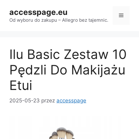
Przejdź
accesspage.eu
do
Menu
treści
Od wyboru do zakupu – Allegro bez tajemnic.
Ilu Basic Zestaw 10
Pędzli Do Makijażu
Etui
2025-05-23
przez
accesspage