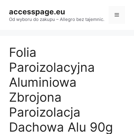
Przejdź
accesspage.eu
do
Menu
treści
Od wyboru do zakupu – Allegro bez tajemnic.
Folia
Paroizolacyjna
Aluminiowa
Zbrojona
Paroizolacja
Dachowa Alu 90g