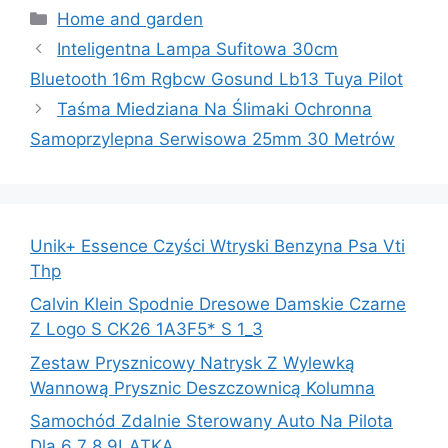
Kategorie
Home and garden
Inteligentna Lampa Sufitowa 30cm
Bluetooth 16m Rgbcw Gosund Lb13 Tuya Pilot
Taśma Miedziana Na Ślimaki Ochronna
Samoprzylepna Serwisowa 25mm 30 Metrów
Unik+ Essence Czyści Wtryski Benzyna Psa Vti
Thp
Calvin Klein Spodnie Dresowe Damskie Czarne
Z Logo S CK26 1A3F5* S 1_3
Zestaw Prysznicowy Natrysk Z Wylewką
Wannową Prysznic Deszczownicą Kolumna
Samochód Zdalnie Sterowany Auto Na Pilota
Dla 6 7 8 9LATKA