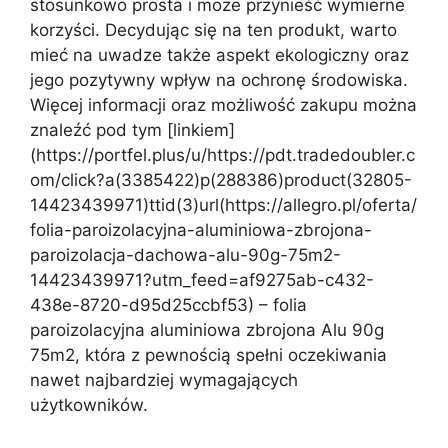
stosunkowo prosta i może przynieść wymierne
korzyści. Decydując się na ten produkt, warto
mieć na uwadze także aspekt ekologiczny oraz
jego pozytywny wpływ na ochronę środowiska.
Więcej informacji oraz możliwość zakupu można
znaleźć pod tym [linkiem]
(https://portfel.plus/u/https://pdt.tradedoubler.c
om/click?a(3385422)p(288386)product(32805-
14423439971)ttid(3)url(https://allegro.pl/oferta/
folia-paroizolacyjna-aluminiowa-zbrojona-
paroizolacja-dachowa-alu-90g-75m2-
14423439971?utm_feed=af9275ab-c432-
438e-8720-d95d25ccbf53) – folia
paroizolacyjna aluminiowa zbrojona Alu 90g
75m2, która z pewnością spełni oczekiwania
nawet najbardziej wymagających
użytkowników.