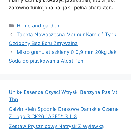
mamy szansę stworzyć przestrzeń, która jest
zarówno funkcjonalna, jak i pełna charakteru.
Kategorie
Home and garden
Tapeta Nowoczesna Marmur Kamień Tynk
Ozdobny Beż Ecru Zmywalna
Mikro granulat szklany 0 0,9 mm 20kg Jak
Soda do piaskowania Atest Pzh
Unik+ Essence Czyści Wtryski Benzyna Psa Vti
Thp
Calvin Klein Spodnie Dresowe Damskie Czarne
Z Logo S CK26 1A3F5* S 1_3
Zestaw Prysznicowy Natrysk Z Wylewką