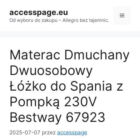
Przejdź
accesspage.eu
do
Menu
treści
Od wyboru do zakupu – Allegro bez tajemnic.
Materac Dmuchany
Dwuosobowy
Łóżko do Spania z
Pompką 230V
Bestway 67923
2025-07-07
przez
accesspage