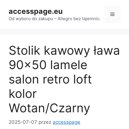
Przejdź
accesspage.eu
do
Menu
treści
Od wyboru do zakupu – Allegro bez tajemnic.
Stolik kawowy ława
90×50 lamele
salon retro loft
kolor
Wotan/Czarny
2025-07-07
przez
accesspage