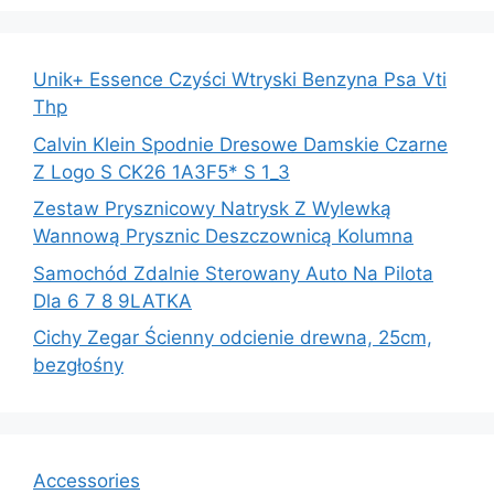
Unik+ Essence Czyści Wtryski Benzyna Psa Vti
Thp
Calvin Klein Spodnie Dresowe Damskie Czarne
Z Logo S CK26 1A3F5* S 1_3
Zestaw Prysznicowy Natrysk Z Wylewką
Wannową Prysznic Deszczownicą Kolumna
Samochód Zdalnie Sterowany Auto Na Pilota
Dla 6 7 8 9LATKA
Cichy Zegar Ścienny odcienie drewna, 25cm,
bezgłośny
Accessories