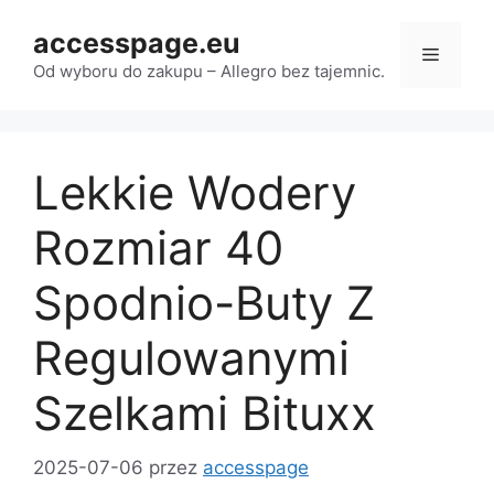
Przejdź
accesspage.eu
do
Menu
treści
Od wyboru do zakupu – Allegro bez tajemnic.
Lekkie Wodery
Rozmiar 40
Spodnio-Buty Z
Regulowanymi
Szelkami Bituxx
2025-07-06
przez
accesspage