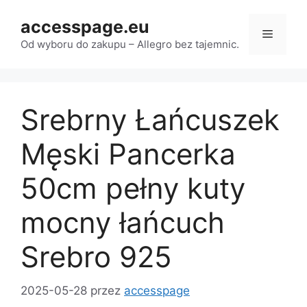
Przejdź
accesspage.eu
do
Menu
treści
Od wyboru do zakupu – Allegro bez tajemnic.
Srebrny Łańcuszek
Męski Pancerka
50cm pełny kuty
mocny łańcuch
Srebro 925
2025-05-28
przez
accesspage