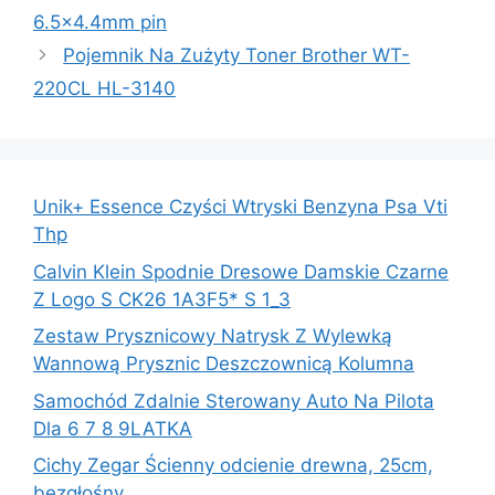
6.5×4.4mm pin
Pojemnik Na Zużyty Toner Brother WT-
220CL HL-3140
Unik+ Essence Czyści Wtryski Benzyna Psa Vti
Thp
Calvin Klein Spodnie Dresowe Damskie Czarne
Z Logo S CK26 1A3F5* S 1_3
Zestaw Prysznicowy Natrysk Z Wylewką
Wannową Prysznic Deszczownicą Kolumna
Samochód Zdalnie Sterowany Auto Na Pilota
Dla 6 7 8 9LATKA
Cichy Zegar Ścienny odcienie drewna, 25cm,
bezgłośny