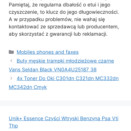
Pamiętaj, że regularna dbałość o etui i jego
czyszczenie, to klucz do jego długowieczności.
A w przypadku problemów, nie wahaj się
kontaktować ze sprzedawcą lub producentem,
aby skorzystać z gwarancji lub reklamacji.
Kategorie
Mobiles phones and faxes
Buty męskie trampki młodzieżowe czarne
Vans Seldan Black VN0A4U25187 38
4x Toner Do Oki C301dn C321dn MC332dn
MC342dn Cmyk
Unik+ Essence Czyści Wtryski Benzyna Psa Vti
Thp