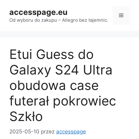
Przejdź
accesspage.eu
do
Menu
treści
Od wyboru do zakupu – Allegro bez tajemnic.
Etui Guess do
Galaxy S24 Ultra
obudowa case
futerał pokrowiec
Szkło
2025-05-10
przez
accesspage