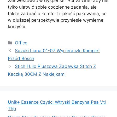
zainwestować w dyspenser Activa One, aby nie
tylko ułatwić sobie codzienne zadania, ale
także zadbać o komfort i jakość pakowania, co
w dłuższej perspektywie przyniesie wymierne
korzyści.
Kategorie
Office
Suzuki Liana 01-07 Wycieraczki Komplet
Przód Bosch
Stich I Lilo Pluszowa Zabawka Stitch Z
Kaczką 30CM Z Naklejkami
Unik+ Essence Czyści Wtryski Benzyna Psa Vti
Thp