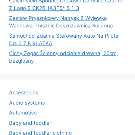
Calvin Klein Spodnie Dresowe Damskie Czarne
Z Logo S CK26 1A3F5* S 1_3
Zestaw Prysznicowy Natrysk Z Wylewką
Wannową Prysznic Deszczownicą Kolumna
Samochód Zdalnie Sterowany Auto Na Pilota
Dla 6 7 8 9LATKA
Cichy Zegar Ścienny odcienie drewna, 25cm,
bezgłośny
Accessories
Audio systems
Automotive
Baby and toddler
Baby and toddler clothing