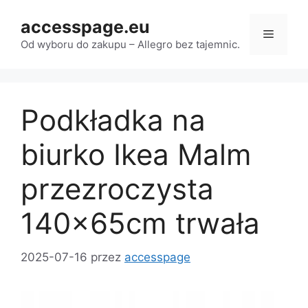
Przejdź
accesspage.eu
do
Menu
treści
Od wyboru do zakupu – Allegro bez tajemnic.
Podkładka na
biurko Ikea Malm
przezroczysta
140x65cm trwała
2025-07-16
przez
accesspage