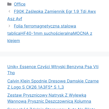
Kategorie
Office
F90K Zaślepka Zamiennik Egr 1.9 Tdi Awx
Asz Avf
Folia ferromagnetyczna stalowa
tablicaHF40-1mm suchościeralnaMOCNA z
klejem
Unik+ Essence Czyści Wtryski Benzyna Psa Vti
Thp
Calvin Klein Spodnie Dresowe Damskie Czarne
Z Logo S CK26 1A3F5* S 1_3
Zestaw Prysznicowy Natrysk Z Wylewką
Wannową Prysznic Deszczownicą Kolumna