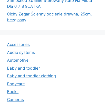
Samochód Zdalnie Sterowany Auto Na Pilota
Dla 6 7 8 9LATKA
Cichy Zegar Ścienny odcienie drewna, 25cm,
bezgłośny
Accessories
Audio systems
Automotive
Baby and toddler
Baby and toddler clothing
Bodycare
Books
Cameras