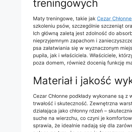
treningowych
Maty treningowe, takie jak
Cezar Chłonne
szkoleniu psów, szczególnie szczeniąt o
Ich główną zaletą jest zdolność do absorb
nieprzyjemnym zapachom i zanieczyszcz
psa załatwiania się w wyznaczonym miejsc
pupila, jak i właściciela. Właściciele, kt
poza domem, również docenią funkcję mat
Materiał i jakość wy
Cezar Chłonne podkłady wykonane są z wy
trwałość i skuteczność. Zewnętrzna war
działająca jako chłonny rdzeń – skuteczni
suche na wierzchu, co czyni je komforto
sprawia, że idealnie nadają się dla zaró