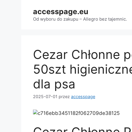
Przejdź
accesspage.eu
do
treści
Od wyboru do zakupu – Allegro bez tajemnic.
Cezar Chłonne 
50szt higieniczn
dla psa
2025-07-01
przez
accesspage
Cezar Chłonne 