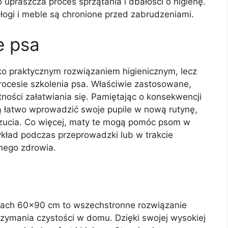
 upraszcza proces sprzątania i dbałości o higienę.
dłogi i meble są chronione przed zabrudzeniami.
e psa
lko praktycznym rozwiązaniem higienicznym, lecz
ocesie szkolenia psa. Właściwie zastosowane,
ności załatwiania się. Pamiętając o konsekwencji
ą łatwo wprowadzić swoje pupile w nową rutynę,
czucia. Co więcej, maty te mogą pomóc psom w
ykład podczas przeprowadzki lub w trakcie
lnego zdrowia.
rach 60×90 cm to wszechstronne rozwiązanie
trzymania czystości w domu. Dzięki swojej wysokiej