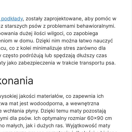
 podkłady
, zostały zaprojektowane, aby pomóc w
raz starszych psów z problemami behawioralnymi.
owania dużej ilości wilgoci, co zapobiega
eniom w domu. Dzięki nim można łatwo nauczyć
u, co z kolei minimalizuje stres zarówno dla
órzy często podróżują lub spędzają dłuższy czas
y jako zabezpieczenia w trakcie transportu psa.
konania
sokiej jakości materiałów, co zapewnia ich
stwa mat jest wodoodporna, a wewnętrzna
e wchłania płyny. Dzięki temu maty pozostają
wymi dla psów. Ich optymalny rozmiar 60×90 cm
wno małych, jak i dużych ras. Wyjątkowość maty