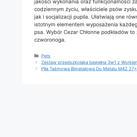
jakości wykonania oraz funkcjonalności za
codziennym życiu, właściciele psów zysku
jak i socjalizacji pupila. Ułatwiają one ró
istotnym elementem wyposażenia każdego
psa. Wybór Cezar Chłonne podkładów to 
czworonoga.
Kategorie
Pets
Zestaw przedszkolaka bawełna 3w1 z Workiem
Piła Taśmowa Bimetalowa Do Metalu M42 27