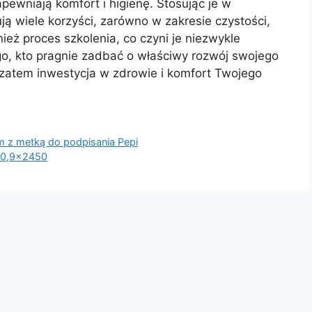
pewniają komfort i higienę. Stosując je w
ją wiele korzyści, zarówno w zakresie czystości,
wnież proces szkolenia, co czyni je niezwykle
, kto pragnie zadbać o właściwy rozwój swojego
zatem inwestycja w zdrowie i komfort Twojego
 z metką do podpisania Pepi
×0,9×2450