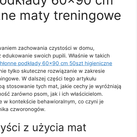
zne maty treningowe
zwaniem zachowania czystości w domu,
z edukowanie swoich pupili. Właśnie w takich
hłonne podkłady 60×90 cm 50szt higieniczne
 nie tylko skuteczne rozwiązanie w zakresie
ningowe. W dalszej części tego artykułu
obą stosowanie tych mat, jakie cechy je wyróżniają
ość zarówno psom, jak i ich właścicielom.
e w kontekście behawioralnym, co czyni je
nika czworonogów.
yści z użycia mat