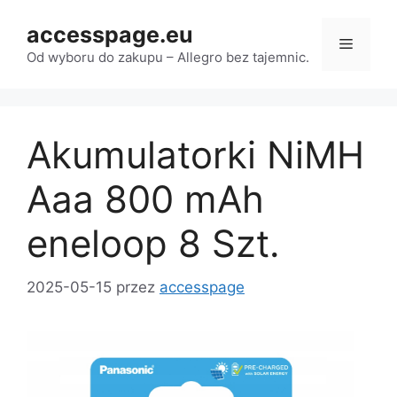
Przejdź
accesspage.eu
do
Menu
treści
Od wyboru do zakupu – Allegro bez tajemnic.
Akumulatorki NiMH
Aaa 800 mAh
eneloop 8 Szt.
2025-05-15
przez
accesspage