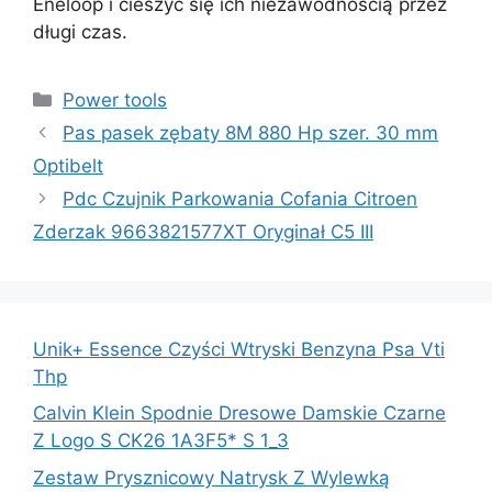
Eneloop i cieszyć się ich niezawodnością przez
długi czas.
Kategorie
Power tools
Pas pasek zębaty 8M 880 Hp szer. 30 mm
Optibelt
Pdc Czujnik Parkowania Cofania Citroen
Zderzak 9663821577XT Oryginał C5 III
Unik+ Essence Czyści Wtryski Benzyna Psa Vti
Thp
Calvin Klein Spodnie Dresowe Damskie Czarne
Z Logo S CK26 1A3F5* S 1_3
Zestaw Prysznicowy Natrysk Z Wylewką