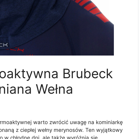
moaktywna Brubeck
niana Wełna
ermoaktywnej warto zwrócić uwagę na kominiarkę
naną z ciepłej wełny merynosów. Ten wyjątkowy
ło w chłodne dni, ale także wyróżnia się