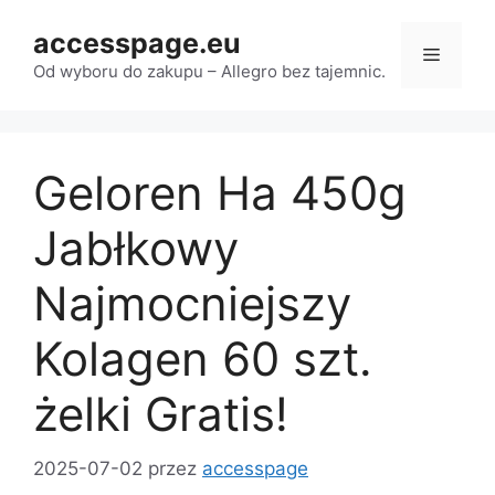
Przejdź
accesspage.eu
do
Menu
treści
Od wyboru do zakupu – Allegro bez tajemnic.
Geloren Ha 450g
Jabłkowy
Najmocniejszy
Kolagen 60 szt.
żelki Gratis!
2025-07-02
przez
accesspage