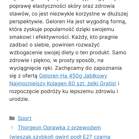
poprawę elastyczności skóry oraz zdrowia
stawów, co jest niezwykle korzystne w dłuższej
perspektywie. Geloren Ha jest wygodną formą,
która zyskuje popularność dzięki swojemu
smakowi i efektywności. Każdy, kto pragnie
zadbać o siebie, powinien rozważyć
wzbogacenie swojej diety o ten produkt. Samo
zdrowie i piękno, w prosty sposób, na
wyciągnięcie ręki. Zachęcamy do zapoznania
się z ofertą
Geloren Ha 450g Jabłkowy
Najmocniejszy Kolagen 60 szt. żelki Gratis!
i
rozpoczęcie podróży ku lepszemu zdrowiu i
urodzie.
Kategorie
Sport
Thorgeon Oprawka z przewodem
(wieszak,szybkoł) gwint podł E27 czarna