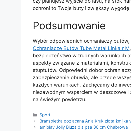
czy planujesz wyjście do lasu, na stok na
ochroni to Twoje buty i zwiększy wygodę
Podsumowanie
Wybór odpowiednich ochraniaczy butów, 
Ochraniacze Butów Tube Metal Linka r M
bezpieczeństwo w trudnych warunkach a
aspekty związane z materiałami, konstru
stuptutów. Odpowiedni dobór ochraniaczy
zabezpieczenie obuwia, ale przede wsz
każdych warunkach. Zachęcamy do inwesty
niezawodnym wsparciem w deszczowe i śn
na świeżym powietrzu.
Kategorie
Sport
Bransoletka pozłacana Ania Kruk złota żmijka 
amiplay Jolly Bluza dla psa 30 cm Chabrowa