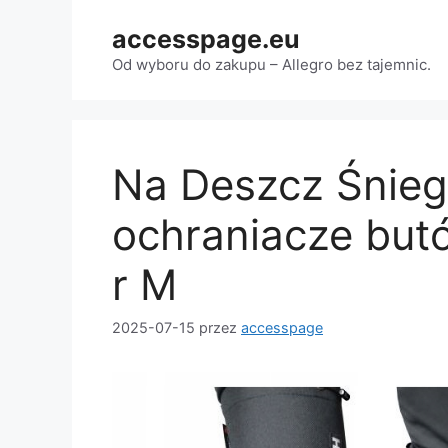
Przejdź
accesspage.eu
do
treści
Od wyboru do zakupu – Allegro bez tajemnic.
Na Deszcz Śnieg
ochraniacze but
r M
2025-07-15
przez
accesspage