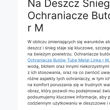
Na Deszcz Śnieg
Ochraniacze But
r M
W obliczu zmieniających się warunków a
deszcz i śnieg staje się kluczowe, szczeg
na świeżym powietrzu. Ochraniacze butów
Ochraniacze Butów Tube Metal Linka r M
wodą, błotem oraz innymi niekorzystnymi 
z ich stosowania, oraz na co zwrócić uw
różne aspekty tych ochraniaczy, w tym ic
na komfort poruszania się w trudnych war
obraz, który pozwoli mu podejmować św
podsumujemy kluczowe informacje, aby p
codziennym użytkowaniu w deszczowe i ś