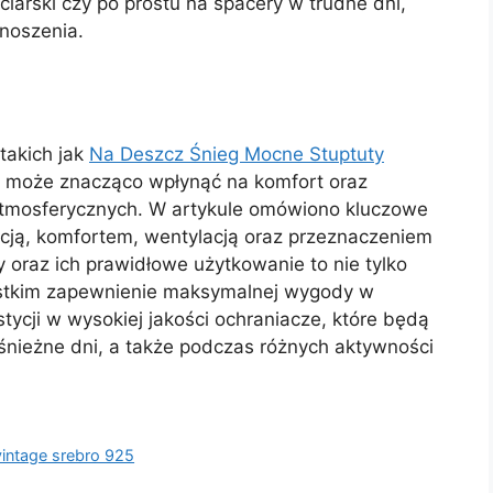
rciarski czy po prostu na spacery w trudne dni,
 noszenia.
takich jak
Na Deszcz Śnieg Mocne Stuptuty
, może znacząco wpłynąć na komfort oraz
tmosferycznych. W artykule omówiono kluczowe
kcją, komfortem, wentylacją oraz przeznaczeniem
 oraz ich prawidłowe użytkowanie to nie tylko
ystkim zapewnienie maksymalnej wygody w
cji w wysokiej jakości ochraniacze, które będą
ieżne dni, a także podczas różnych aktywności
vintage srebro 925