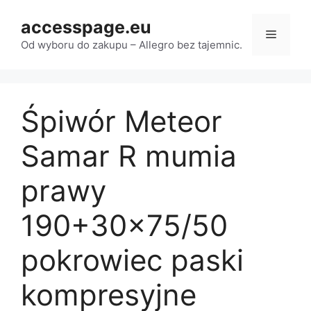
Przejdź
accesspage.eu
do
Menu
treści
Od wyboru do zakupu – Allegro bez tajemnic.
Śpiwór Meteor
Samar R mumia
prawy
190+30×75/50
pokrowiec paski
kompresyjne