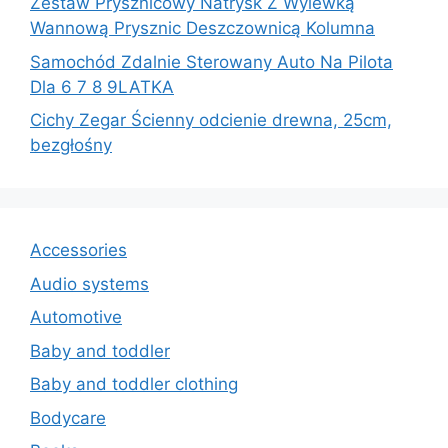
Zestaw Prysznicowy Natrysk Z Wylewką
Wannową Prysznic Deszczownicą Kolumna
Samochód Zdalnie Sterowany Auto Na Pilota
Dla 6 7 8 9LATKA
Cichy Zegar Ścienny odcienie drewna, 25cm,
bezgłośny
Accessories
Audio systems
Automotive
Baby and toddler
Baby and toddler clothing
Bodycare