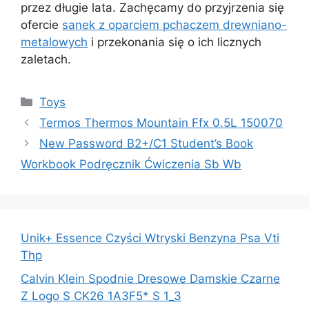
przez długie lata. Zachęcamy do przyjrzenia się
ofercie
sanek z oparciem pchaczem drewniano-
metalowych
i przekonania się o ich licznych
zaletach.
Kategorie
Toys
Termos Thermos Mountain Ffx 0.5L 150070
New Password B2+/C1 Student’s Book
Workbook Podręcznik Ćwiczenia Sb Wb
Unik+ Essence Czyści Wtryski Benzyna Psa Vti
Thp
Calvin Klein Spodnie Dresowe Damskie Czarne
Z Logo S CK26 1A3F5* S 1_3