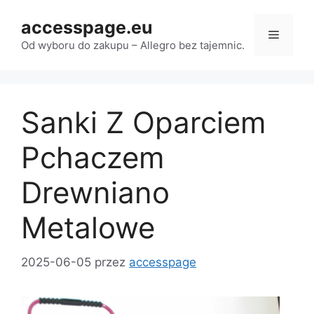
Przejdź
accesspage.eu
do
Menu
treści
Od wyboru do zakupu – Allegro bez tajemnic.
Sanki Z Oparciem
Pchaczem
Drewniano
Metalowe
2025-06-05
przez
accesspage