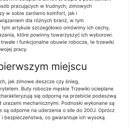
sób pracujących w trudnych, zimowych
zy w sobie zarówno komfort, jak i
związaniem dla różnych branż, w tym
W tym artykule szczegółowo omówimy ich cechy,
azania, które powinny towarzyszyć ich wyborowi.
trwałe i funkcjonalne obuwie robocze, te trzewiki
ojej pracy.
pierwszym miejscu
h, jak zimowe deszcze czy śnieg,
rytetem. Buty robocze męskie Trzewiki ocieplane
harakteryzują się odporną na przebicie podeszwą
zed urazami mechanicznymi. Podnoski wykonane są
e są odporne na uderzenia o sile do 200J. Oprócz
e i bezpieczeństwa, co gwarantuje ich wysoką