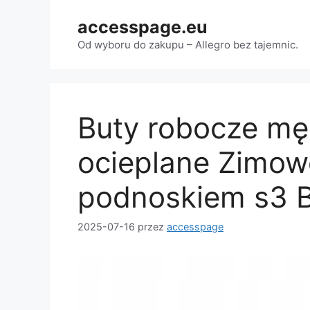
Przejdź
accesspage.eu
do
treści
Od wyboru do zakupu – Allegro bez tajemnic.
Buty robocze mę
ocieplane Zimowe
podnoskiem s3 
2025-07-16
przez
accesspage