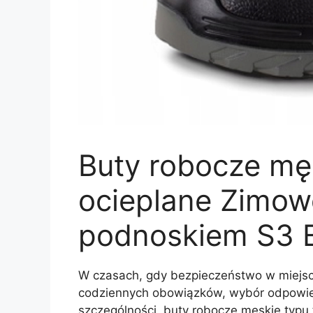
Buty robocze mę
ocieplane Zimowe
podnoskiem S3 
W czasach, gdy bezpieczeństwo w miejs
codziennych obowiązków, wybór odpowie
szczególności, buty robocze męskie typu 