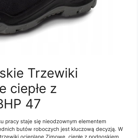
skie Trzewiki
 ciepłe z
BHP 47
cu pracy staje się nieodzownym elementem
dnich butów roboczych jest kluczową decyzją. W
trzewiki ocieplane Zimowe, ciepłe z podnoskiem