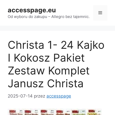
Przejdź
accesspage.eu
do
Menu
treści
Od wyboru do zakupu – Allegro bez tajemnic.
Christa 1- 24 Kajko
I Kokosz Pakiet
Zestaw Komplet
Janusz Christa
2025-07-14
przez
accesspage