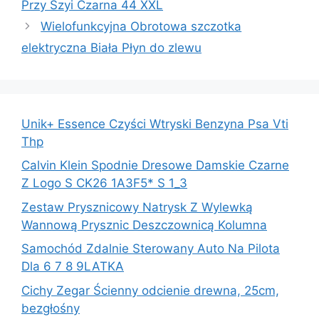
Przy Szyi Czarna 44 XXL
Wielofunkcyjna Obrotowa szczotka
elektryczna Biała Płyn do zlewu
Unik+ Essence Czyści Wtryski Benzyna Psa Vti
Thp
Calvin Klein Spodnie Dresowe Damskie Czarne
Z Logo S CK26 1A3F5* S 1_3
Zestaw Prysznicowy Natrysk Z Wylewką
Wannową Prysznic Deszczownicą Kolumna
Samochód Zdalnie Sterowany Auto Na Pilota
Dla 6 7 8 9LATKA
Cichy Zegar Ścienny odcienie drewna, 25cm,
bezgłośny