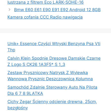
lustrzana z filtrem Eco LARK-SOHE-16
Bmw E60 E61 E90 E91 E92 Android 12 8GB
Kamera cofania CCC Radio nawigacja
Unik+ Essence Czyści Wtryski Benzyna Psa Vti
Thp
Calvin Klein Spodnie Dresowe Damskie Czarne
Z Logo S CK26 1A3F5* S 1_3
Zestaw Prysznicowy Natrysk Z Wylewką
Wannową Prysznic Deszczownicą Kolumna
Samochód Zdalnie Sterowany Auto Na Pilota
Dla 6 7 8 9LATKA
Cichy Zegar Ścienny odcienie drewna, 25cm,
bezgłośny