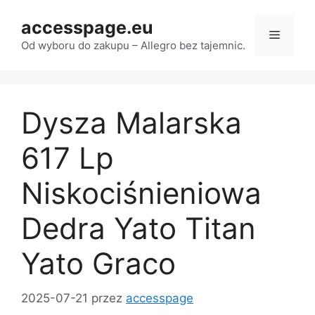
Przejdź
accesspage.eu
do
Menu
treści
Od wyboru do zakupu – Allegro bez tajemnic.
Dysza Malarska
617 Lp
Niskociśnieniowa
Dedra Yato Titan
Yato Graco
2025-07-21
przez
accesspage