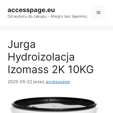
Przejdź
accesspage.eu
do
Menu
treści
Od wyboru do zakupu – Allegro bez tajemnic.
Jurga
Hydroizolacja
Izomass 2K 10KG
2025-05-22
przez
accesspage