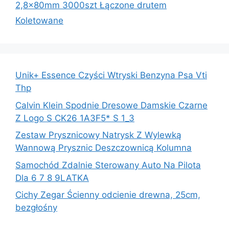
2,8x80mm 3000szt Łączone drutem
Koletowane
Unik+ Essence Czyści Wtryski Benzyna Psa Vti
Thp
Calvin Klein Spodnie Dresowe Damskie Czarne
Z Logo S CK26 1A3F5* S 1_3
Zestaw Prysznicowy Natrysk Z Wylewką
Wannową Prysznic Deszczownicą Kolumna
Samochód Zdalnie Sterowany Auto Na Pilota
Dla 6 7 8 9LATKA
Cichy Zegar Ścienny odcienie drewna, 25cm,
bezgłośny