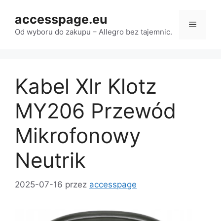
Przejdź
accesspage.eu
do
Menu
treści
Od wyboru do zakupu – Allegro bez tajemnic.
Kabel Xlr Klotz
MY206 Przewód
Mikrofonowy
Neutrik
2025-07-16
przez
accesspage