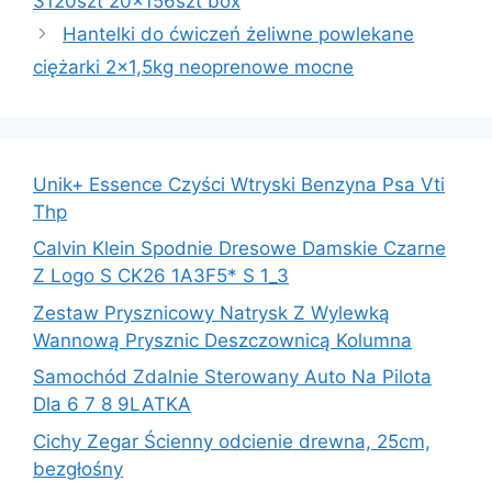
3120szt 20x156szt box
Hantelki do ćwiczeń żeliwne powlekane
ciężarki 2×1,5kg neoprenowe mocne
Unik+ Essence Czyści Wtryski Benzyna Psa Vti
Thp
Calvin Klein Spodnie Dresowe Damskie Czarne
Z Logo S CK26 1A3F5* S 1_3
Zestaw Prysznicowy Natrysk Z Wylewką
Wannową Prysznic Deszczownicą Kolumna
Samochód Zdalnie Sterowany Auto Na Pilota
Dla 6 7 8 9LATKA
Cichy Zegar Ścienny odcienie drewna, 25cm,
bezgłośny