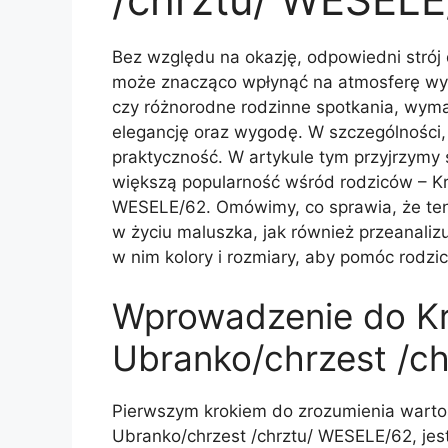
Bez względu na okazję, odpowiedni strój 
może znacząco wpłynąć na atmosferę wyda
czy różnorodne rodzinne spotkania, wyma
elegancję oraz wygodę. W szczególności, 
praktyczność. W artykule tym przyjrzymy 
większą popularność wśród rodziców – Kr
WESELE/62. Omówimy, co sprawia, że te
w życiu maluszka, jak również przeanaliz
w nim kolory i rozmiary, aby pomóc rodz
Wprowadzenie do Kr
Ubranko/chrzest /c
Pierwszym krokiem do zrozumienia wartoś
Ubranko/chrzest /chrztu/ WESELE/62, jest 