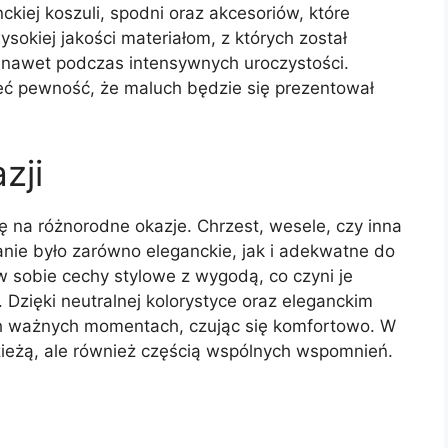
kiej koszuli, spodni oraz akcesoriów, które
sokiej jakości materiałom, z których został
ć nawet podczas intensywnych uroczystości.
eć pewność, że maluch będzie się prezentował
zji
ię na różnorodne okazje. Chrzest, wesele, czy inna
nie było zarówno eleganckie, jak i adekwatne do
w sobie cechy stylowe z wygodą, co czyni je
zięki neutralnej kolorystyce oraz eleganckim
ch ważnych momentach, czując się komfortowo. W
dzieżą, ale również częścią wspólnych wspomnień.