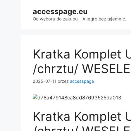
Przejdź
accesspage.eu
do
treści
Od wyboru do zakupu – Allegro bez tajemnic.
Kratka Komplet 
/chrztu/ WESELE
2025-07-11
przez
accesspage
Kratka Komplet 
/chrztu/ WESELE