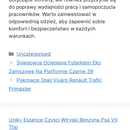
do poprawy wydajności pracy i samopoczucia
pracowników. Warto zainwestować w
odpowiednią odzież, aby zapewnić sobie
komfort i bezpieczeństwo w każdych
warunkach.
Kategorie
Uncategorised
Śniegowce Ocieplane Futerkiem Eko
Zamszowe Na Platformie Czarne 39
Pokrowce Opel Vivaro Renault Trafic
Primaster
Unik+ Essence Czyści Wtryski Benzyna Psa Vti
Thp