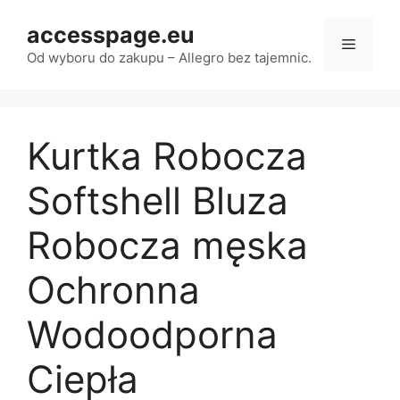
Przejdź
accesspage.eu
do
Menu
treści
Od wyboru do zakupu – Allegro bez tajemnic.
Kurtka Robocza
Softshell Bluza
Robocza męska
Ochronna
Wodoodporna
Ciepła