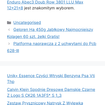
Enduro Abec3 Doub Row 3801 LLU Max
12x21x8
jest znakomitym wyborem.
Kategorie
Uncategorised
Geloren Ha 450g Jabłkowy Najmocniejszy
Kolagen 60 szt. żelki Gratis!
Platforma naprawcza z 2 uchwytami do Pcb
628-III
Unik+ Essence Czyści Wtryski Benzyna Psa Vti
Thp
Calvin Klein Spodnie Dresowe Damskie Czarne
Z Logo S CK26 1A3F5* S 1_3
Zestaw Prysznicowy Natrysk Z Wylewką