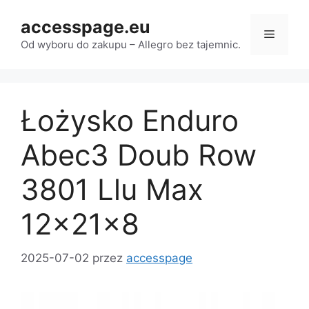
Przejdź
accesspage.eu
do
Menu
treści
Od wyboru do zakupu – Allegro bez tajemnic.
Łożysko Enduro
Abec3 Doub Row
3801 Llu Max
12x21x8
2025-07-02
przez
accesspage