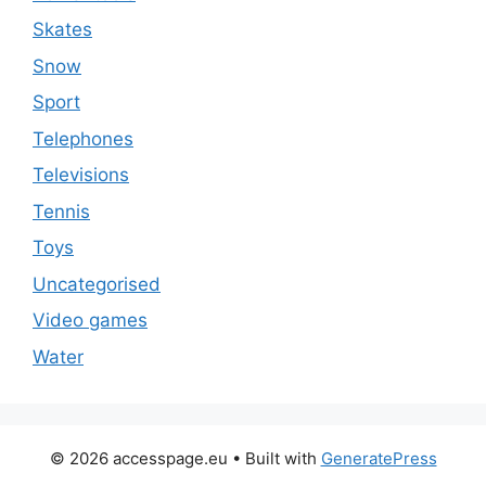
Skates
Snow
Sport
Telephones
Televisions
Tennis
Toys
Uncategorised
Video games
Water
© 2026 accesspage.eu
• Built with
GeneratePress