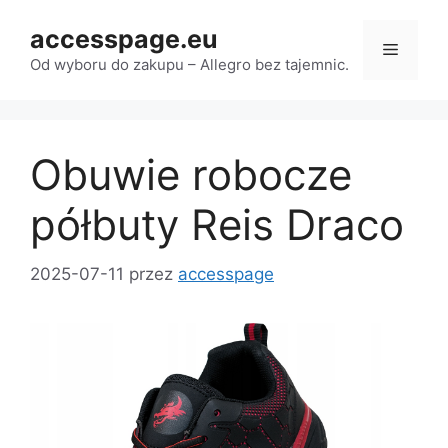
Przejdź
accesspage.eu
do
Menu
treści
Od wyboru do zakupu – Allegro bez tajemnic.
Obuwie robocze
półbuty Reis Draco
2025-07-11
przez
accesspage