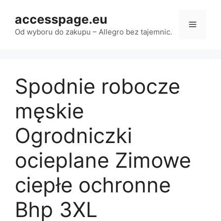
Przejdź
accesspage.eu
do
Menu
treści
Od wyboru do zakupu – Allegro bez tajemnic.
Spodnie robocze
męskie
Ogrodniczki
ocieplane Zimowe
ciepłe ochronne
Bhp 3XL