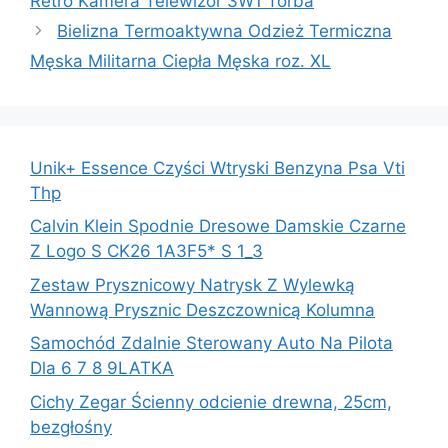
Retro Kamera Telewizor 3W1 Torba
Bielizna Termoaktywna Odzież Termiczna
Męska Militarna Ciepła Męska roz. XL
Unik+ Essence Czyści Wtryski Benzyna Psa Vti
Thp
Calvin Klein Spodnie Dresowe Damskie Czarne
Z Logo S CK26 1A3F5* S 1_3
Zestaw Prysznicowy Natrysk Z Wylewką
Wannową Prysznic Deszczownicą Kolumna
Samochód Zdalnie Sterowany Auto Na Pilota
Dla 6 7 8 9LATKA
Cichy Zegar Ścienny odcienie drewna, 25cm,
bezgłośny