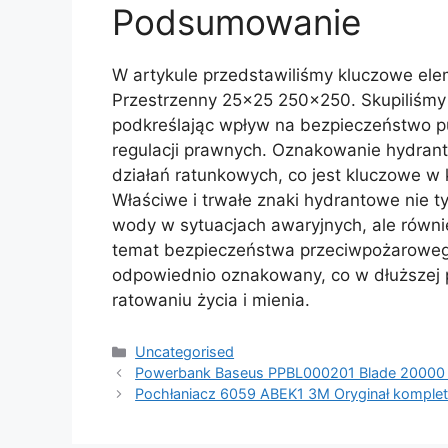
Podsumowanie
W artykule przedstawiliśmy kluczowe el
Przestrzenny 25×25 250×250. Skupiliśmy
podkreślając wpływ na bezpieczeństwo pu
regulacji prawnych. Oznakowanie hydra
działań ratunkowych, co jest kluczowe w
Właściwe i trwałe znaki hydrantowe nie t
wody w sytuacjach awaryjnych, ale równ
temat bezpieczeństwa przeciwpożarowego
odpowiednio oznakowany, co w dłuższej p
ratowaniu życia i mienia.
Kategorie
Uncategorised
Powerbank Baseus PPBL000201 Blade 20000
Pochłaniacz 6059 ABEK1 3M Oryginał komplet