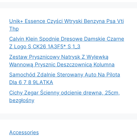
Unik+ Essence Czyści Wtryski Benzyna Psa Vti
Thp
Calvin Klein Spodnie Dresowe Damskie Czarne
Z Logo S CK26 1A3F5* S 1_3
Zestaw Prysznicowy Natrysk Z Wylewką
Wannową Prysznic Deszczownicą Kolumna
Samochód Zdalnie Sterowany Auto Na Pilota
Dla 6 7 8 9LATKA
Cichy Zegar Ścienny odcienie drewna, 25cm,
bezgłośny
Accessories