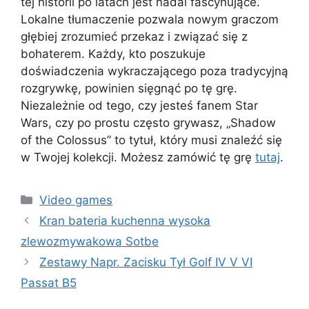
tej historii po latach jest nadal fascynujące.
Lokalne tłumaczenie pozwala nowym graczom
głębiej zrozumieć przekaz i związać się z
bohaterem. Każdy, kto poszukuje
doświadczenia wykraczającego poza tradycyjną
rozgrywkę, powinien sięgnąć po tę grę.
Niezależnie od tego, czy jesteś fanem Star
Wars, czy po prostu często grywasz, „Shadow
of the Colossus” to tytuł, który musi znaleźć się
w Twojej kolekcji. Możesz zamówić tę grę
tutaj
.
Kategorie
Video games
Kran bateria kuchenna wysoka
zlewozmywakowa Sotbe
Zestawy Napr. Zacisku Tył Golf IV V VI
Passat B5