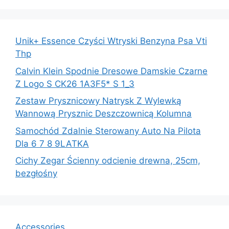
Unik+ Essence Czyści Wtryski Benzyna Psa Vti
Thp
Calvin Klein Spodnie Dresowe Damskie Czarne
Z Logo S CK26 1A3F5* S 1_3
Zestaw Prysznicowy Natrysk Z Wylewką
Wannową Prysznic Deszczownicą Kolumna
Samochód Zdalnie Sterowany Auto Na Pilota
Dla 6 7 8 9LATKA
Cichy Zegar Ścienny odcienie drewna, 25cm,
bezgłośny
Accessories