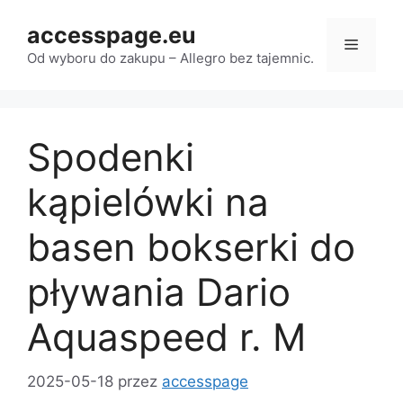
Przejdź
accesspage.eu
do
Menu
treści
Od wyboru do zakupu – Allegro bez tajemnic.
Spodenki
kąpielówki na
basen bokserki do
pływania Dario
Aquaspeed r. M
2025-05-18
przez
accesspage